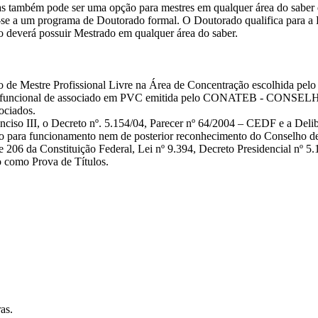
mas também pode ser uma opção para mestres em qualquer área do sabe
-se a um programa de Doutorado formal. O Doutorado qualifica para a 
o deverá possuir Mestrado em qualquer área do saber.
de Mestre Profissional Livre na Área de Concentração escolhida pelo d
edencial funcional de associado em PVC emitida pelo CONATEB 
ociados.
, inciso III, o Decreto nº. 5.154/04, Parecer nº 64/2004 – CEDF e a D
zação para funcionamento nem de posterior reconhecimento do Conselho
 e 206 da Constituição Federal, Lei nº 9.394, Decreto Presidencial nº
 como Prova de Títulos.
as.