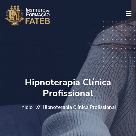
INICIO
INSTITUCIONAL
Hipnoterapia Clínica
CURSOS
Profissional
FALE CONOSCO
Inicio
Hipnoterapia Clínica Profissional