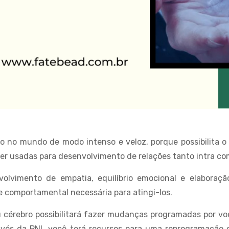
o no mundo de modo intenso e veloz, porque possibilita 
er usadas para desenvolvimento de relações tanto intra co
olvimento de empatia, equilíbrio emocional e elaboraçã
de comportamental necessária para atingi-los.
cérebro possibilitará fazer mudanças programadas por vo
Através da PNL você terá recursos para uma reprogramaçã