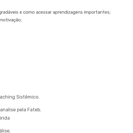
gradáveis e como acessar aprendizagens importantes;
motivação;
aching Sistêmico.
analise pela Fateb.
órida
lise.