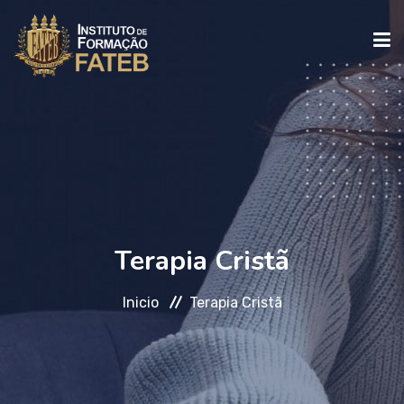
INICIO
INSTITUCIONAL
CURSOS
Terapia Cristã
Inicio
Terapia Cristã
FALE CONOSCO